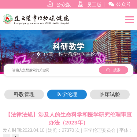



公众号
公众版
员工版
科研教学
位置：科研教学>医学伦理


搜索
科教管理
医学伦理
临床试验
【法律法规】涉及人的生命科学和医学研究伦理审查
办法（2023年）
发布时间:2023.04.10 | 浏览：27370 次 | 医学伦理委员会 | 字体：