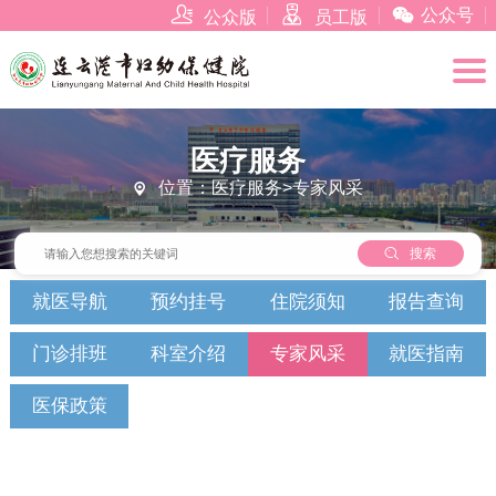



公众号
公众版
员工版
医疗服务
位置：医疗服务>专家风采


搜索
就医导航
预约挂号
住院须知
报告查询
门诊排班
科室介绍
专家风采
就医指南
医保政策