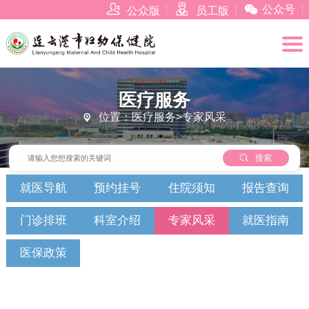



公众号
公众版
员工版
医疗服务
位置：医疗服务>专家风采


搜索
就医导航
预约挂号
住院须知
报告查询
门诊排班
科室介绍
专家风采
就医指南
医保政策