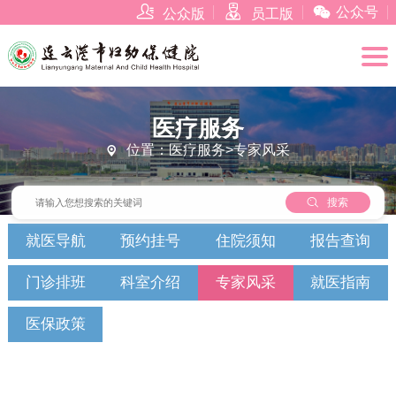



公众号
公众版
员工版
医疗服务
位置：医疗服务>专家风采


搜索
就医导航
预约挂号
住院须知
报告查询
门诊排班
科室介绍
专家风采
就医指南
医保政策