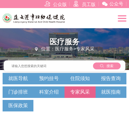



公众号
公众版
员工版
医疗服务
位置：医疗服务>专家风采


搜索
就医导航
预约挂号
住院须知
报告查询
门诊排班
科室介绍
专家风采
就医指南
医保政策