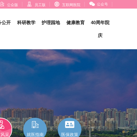




公众号
公众版
员工版
互联网医院
务公开
科研教学
护理园地
健康教育
40周年院
庆



家风采
就医指南
医保政策