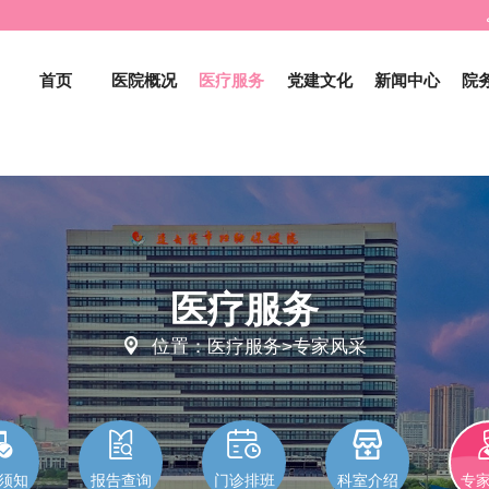
首页
医院概况
医疗服务
党建文化
新闻中心
院
医疗服务

位置：医疗服务>专家风采




须知
报告查询
门诊排班
科室介绍
专