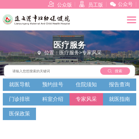



公众号
公众版
员工版
医疗服务
位置：医疗服务>专家风采


搜索
就医导航
预约挂号
住院须知
报告查询
门诊排班
科室介绍
专家风采
就医指南
医保政策