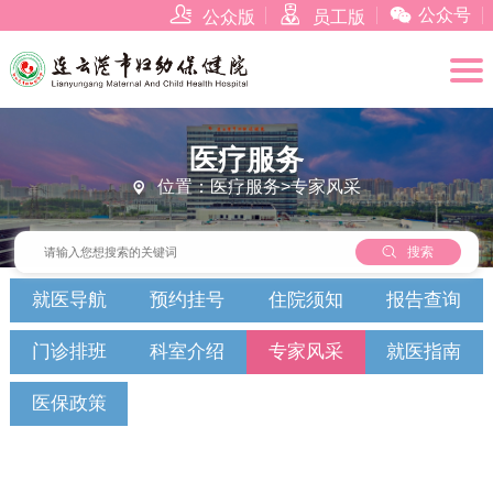



公众号
公众版
员工版
医疗服务
位置：医疗服务>专家风采


搜索
就医导航
预约挂号
住院须知
报告查询
门诊排班
科室介绍
专家风采
就医指南
医保政策