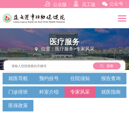



公众号
公众版
员工版
医疗服务
位置：医疗服务>专家风采


搜索
就医导航
预约挂号
住院须知
报告查询
门诊排班
科室介绍
专家风采
就医指南
医保政策