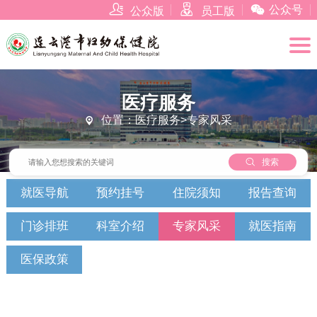



公众号
公众版
员工版
医疗服务
位置：医疗服务>专家风采


搜索
就医导航
预约挂号
住院须知
报告查询
门诊排班
科室介绍
专家风采
就医指南
医保政策