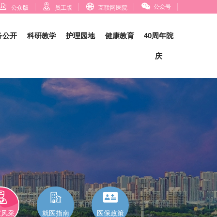




公众号
公众版
员工版
互联网医院
务公开
科研教学
护理园地
健康教育
40周年院
庆



家风采
就医指南
医保政策