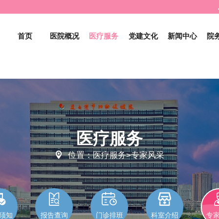
首页
医院概况
医疗服务
党建文化
新闻中心
院
医疗服务

位置：医疗服务>专家风采




须知
报告查询
门诊排班
科室介绍
专