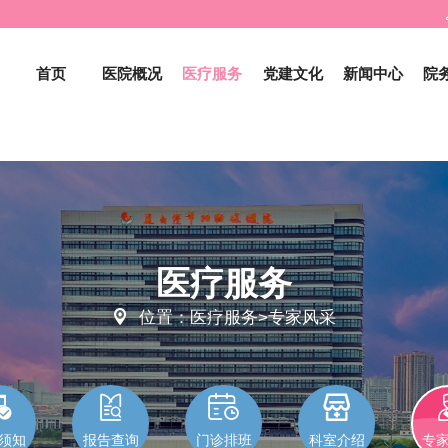
首页
医院概况
医疗服务
党建文化
新闻中心
院
医疗服务

位置：医疗服务>专家风采




须知
报告查询
门诊排班
科室介绍
专