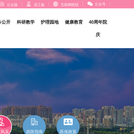




公众号
公众版
员工版
互联网医院
务公开
科研教学
护理园地
健康教育
40周年院
庆



家风采
就医指南
医保政策