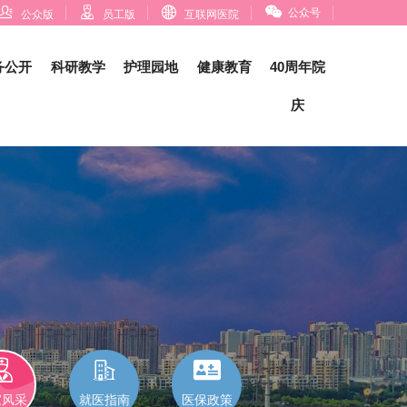




公众号
公众版
员工版
互联网医院
务公开
科研教学
护理园地
健康教育
40周年院
庆



家风采
就医指南
医保政策