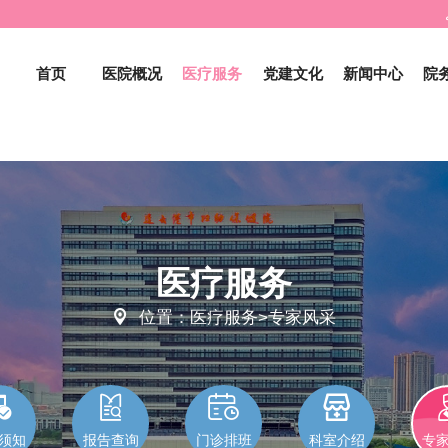
首页
医院概况
医疗服务
党建文化
新闻中心
院
医疗服务

位置：医疗服务>专家风采




须知
报告查询
门诊排班
科室介绍
专