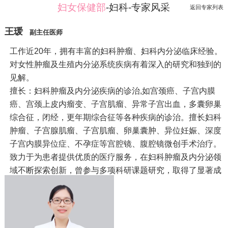
妇女保健部
-妇科-专家风采
返回专家列表
王瑗
副主任医师
工作近20年，拥有丰富的妇科肿瘤、妇科内分泌临床经验。
对女性肿瘤及生殖内分泌系统疾病有着深入的研究和独到的
见解。
擅长：妇科肿瘤及内分泌疾病的诊治,如宫颈癌、子宫内膜
癌、宫颈上皮内瘤变、子宫肌瘤、异常子宫出血，多囊卵巢
综合征，闭经，更年期综合征等各种疾病的诊治。擅长妇科
肿瘤、子宫腺肌瘤、子宫肌瘤、卵巢囊肿、异位妊娠、深度
子宫内膜异位症、不孕症等宫腔镜、腹腔镜微创手术治疗。
致力于为患者提供优质的医疗服务，在妇科肿瘤及内分泌领
域不断探索创新，曾参与多项科研课题研究，取得了显著成
果。
任职：连云港市医师协会妇产科分会委员、连云港市保健协
会健康专业委员会委员、连云港市抗癌协会妇科肿瘤专业委
员会委员、中国妇幼保健协会妇科内分泌健康扶贫工作学组