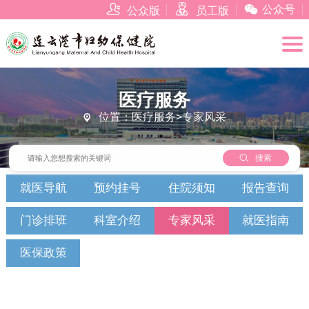



公众号
公众版
员工版
医疗服务
位置：医疗服务>专家风采


搜索
就医导航
预约挂号
住院须知
报告查询
门诊排班
科室介绍
专家风采
就医指南
医保政策