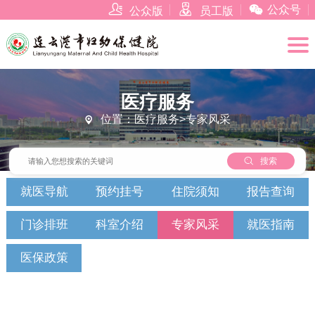



公众号
公众版
员工版
医疗服务
位置：医疗服务>专家风采


搜索
就医导航
预约挂号
住院须知
报告查询
门诊排班
科室介绍
专家风采
就医指南
医保政策