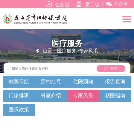



公众号
公众版
员工版
医疗服务
位置：医疗服务>专家风采


搜索
就医导航
预约挂号
住院须知
报告查询
门诊排班
科室介绍
专家风采
就医指南
医保政策