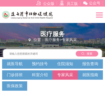



公众号
公众版
员工版
医疗服务
位置：医疗服务>专家风采


搜索
就医导航
预约挂号
住院须知
报告查询
门诊排班
科室介绍
专家风采
就医指南
医保政策