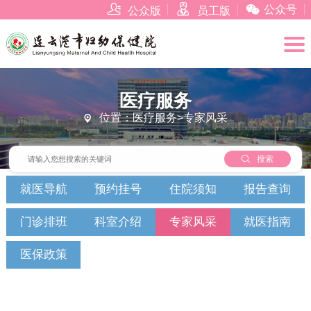



公众号
公众版
员工版
医疗服务
位置：医疗服务>专家风采


搜索
就医导航
预约挂号
住院须知
报告查询
门诊排班
科室介绍
专家风采
就医指南
医保政策