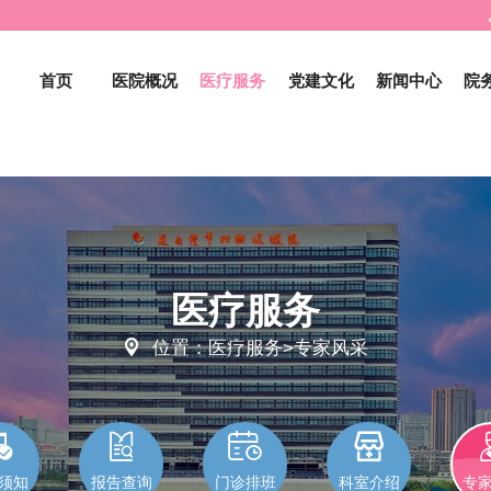
首页
医院概况
医疗服务
党建文化
新闻中心
院
医疗服务

位置：医疗服务>专家风采




须知
报告查询
门诊排班
科室介绍
专