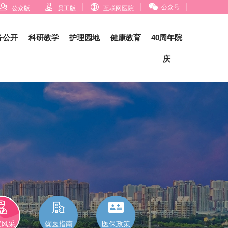




公众号
公众版
员工版
互联网医院
务公开
科研教学
护理园地
健康教育
40周年院
庆



家风采
就医指南
医保政策