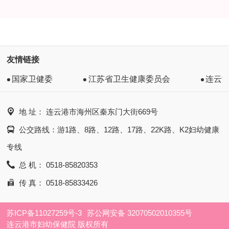
友情链接
国家卫健委
江苏省卫生健康委员会
连云港

地 址： 连云港市海州区秦东门大街669号

公交路线：游1路、8路、12路、17路、22K路、K2妇幼健康
专线

总 机： 0518-85820353

传 真： 0518-85833426
苏ICP备11027259号-3
苏公网安备 32070502010355号
连云港市妇幼保健院 版权所有