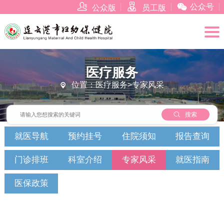



公众号
公众版
员工版
医疗服务
位置：医疗服务>专家风采


搜索
就医导航
预约挂号
住院须知
报告查询
门诊排班
科室介绍
专家风采
就医指南
医保政策