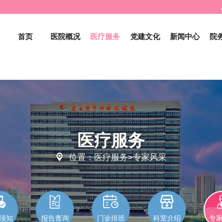
首页
医院概况
医疗服务
党建文化
新闻中心
院
医疗服务

位置：医疗服务>专家风采




须知
报告查询
门诊排班
科室介绍
专