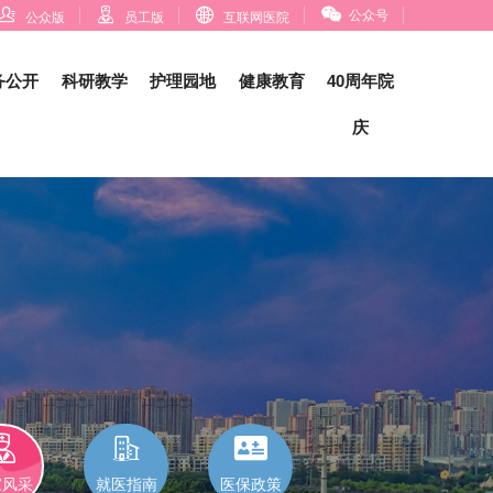




公众号
公众版
员工版
互联网医院
务公开
科研教学
护理园地
健康教育
40周年院
庆



家风采
就医指南
医保政策