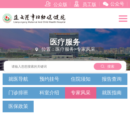



公众号
公众版
员工版
医疗服务
位置：医疗服务>专家风采


搜索
就医导航
预约挂号
住院须知
报告查询
门诊排班
科室介绍
专家风采
就医指南
医保政策