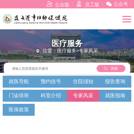



公众号
公众版
员工版
医疗服务
位置：医疗服务>专家风采


搜索
就医导航
预约挂号
住院须知
报告查询
门诊排班
科室介绍
专家风采
就医指南
医保政策