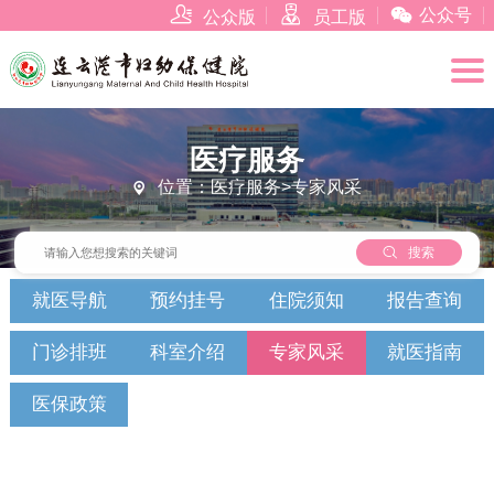



公众号
公众版
员工版
医疗服务
位置：医疗服务>专家风采


搜索
就医导航
预约挂号
住院须知
报告查询
门诊排班
科室介绍
专家风采
就医指南
医保政策