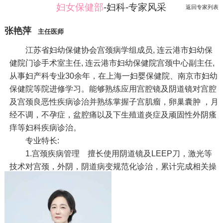
妇女保健部
-妇科-专家风采
返回专家列表
张艳萍
主任医师
江苏省妇幼保健协会宫颈病学组成员, 连云港市妇幼保
健院门诊手术室主任, 连云港市妇幼保健院宫颈中心副主任,
从事妇产科专业30余年，在上海一妇婴保健院、南京市妇幼
保健院等院进修学习。能够熟练应用宫腔镜及阴道镜对宫腔
及宫颈良恶性疾病诊治并熟练掌握子宫肌瘤，卵巢囊肿 ，月
经不调，不孕症，盆腔痛以及下生殖道炎症及顽固性外阴瘙
痒等妇科疾病诊治。
专业特长:
1.宫颈疾病管理 擅长使用阴道镜及LEEP刀，激光等
技术对宫颈，外阴，阴道病变规范化诊治，累计完成相关操
作超万例。
2.宫腔疾病管理 精通使用宫腔镜对宫腔粘连，子宫内
膜息肉，不全流产，子宫肌瘤及不孕症，异常子宫出血等宫
内疾病的诊治，开展宫腔镜手术10000余例，对宫腔疾病的