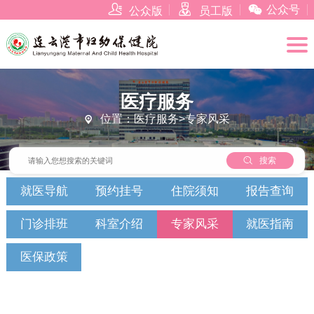



公众号
公众版
员工版
医疗服务
位置：医疗服务>专家风采


搜索
就医导航
预约挂号
住院须知
报告查询
门诊排班
科室介绍
专家风采
就医指南
医保政策