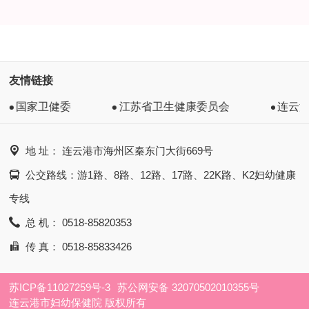
友情链接
国家卫健委
江苏省卫生健康委员会
连云

地 址： 连云港市海州区秦东门大街669号

公交路线：游1路、8路、12路、17路、22K路、K2妇幼健康
专线

总 机： 0518-85820353

传 真： 0518-85833426
苏ICP备11027259号-3
苏公网安备 32070502010355号
连云港市妇幼保健院 版权所有