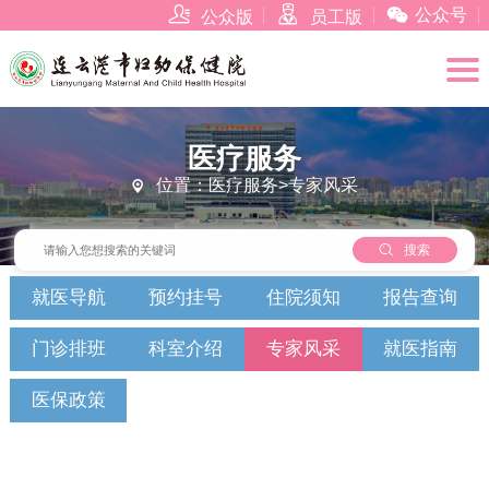



公众号
公众版
员工版
医疗服务
位置：医疗服务>专家风采


搜索
就医导航
预约挂号
住院须知
报告查询
门诊排班
科室介绍
专家风采
就医指南
医保政策