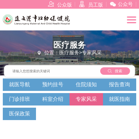



公众号
公众版
员工版
医疗服务
位置：医疗服务>专家风采


搜索
就医导航
预约挂号
住院须知
报告查询
门诊排班
科室介绍
专家风采
就医指南
医保政策