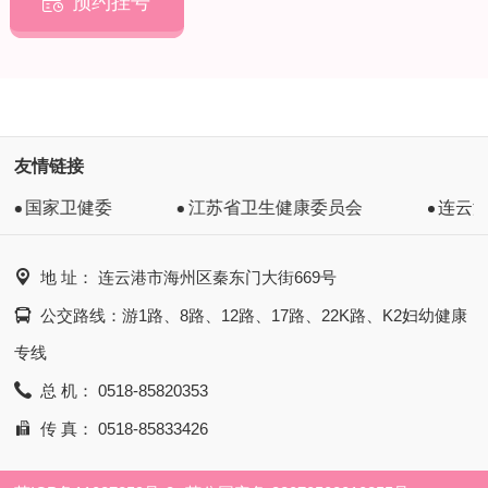
预约挂号

友情链接
国家卫健委
江苏省卫生健康委员会
连云

地 址： 连云港市海州区秦东门大街669号

公交路线：游1路、8路、12路、17路、22K路、K2妇幼健康
专线

总 机： 0518-85820353

传 真： 0518-85833426