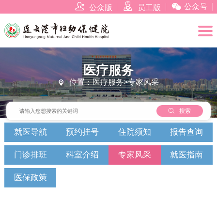



公众号
公众版
员工版
医疗服务
位置：医疗服务>专家风采


搜索
就医导航
预约挂号
住院须知
报告查询
门诊排班
科室介绍
专家风采
就医指南
医保政策