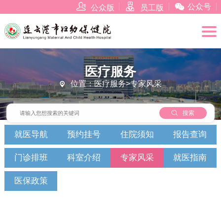



公众号
公众版
员工版
医疗服务
位置：医疗服务>专家风采


搜索
就医导航
预约挂号
住院须知
报告查询
门诊排班
科室介绍
专家风采
就医指南
医保政策