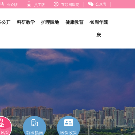




公众号
公众版
员工版
互联网医院
务公开
科研教学
护理园地
健康教育
40周年院
庆



家风采
就医指南
医保政策