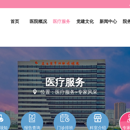
首页
医院概况
医疗服务
党建文化
新闻中心
院
医疗服务

位置：医疗服务>专家风采




须知
报告查询
门诊排班
科室介绍
专