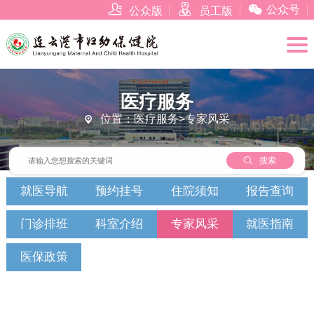



公众号
公众版
员工版
医疗服务
位置：医疗服务>专家风采


搜索
就医导航
预约挂号
住院须知
报告查询
门诊排班
科室介绍
专家风采
就医指南
医保政策