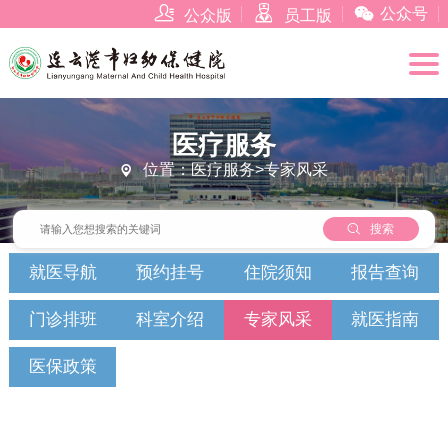



公众号
公众版
员工版
医疗服务
位置：医疗服务>专家风采


搜索
就医导航
预约挂号
住院须知
报告查询
门诊排班
科室介绍
专家风采
就医指南
医保政策