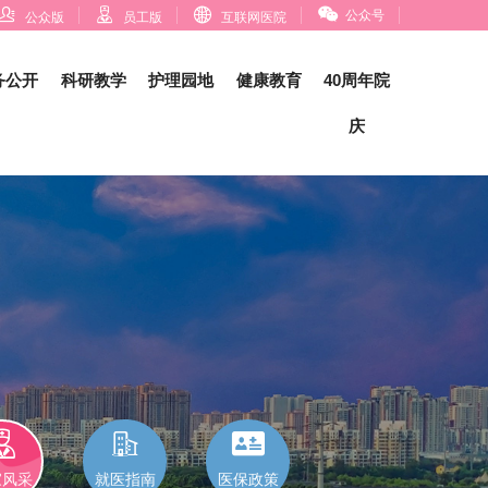




公众号
公众版
员工版
互联网医院
务公开
科研教学
护理园地
健康教育
40周年院
庆



家风采
就医指南
医保政策