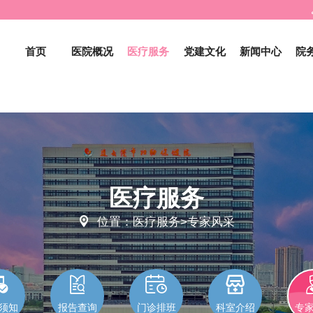
首页
医院概况
医疗服务
党建文化
新闻中心
院
医疗服务

位置：医疗服务>专家风采




须知
报告查询
门诊排班
科室介绍
专