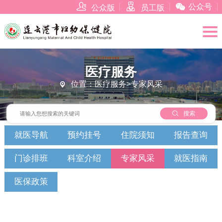



公众号
公众版
员工版
医疗服务
位置：医疗服务>专家风采


搜索
就医导航
预约挂号
住院须知
报告查询
门诊排班
科室介绍
专家风采
就医指南
医保政策