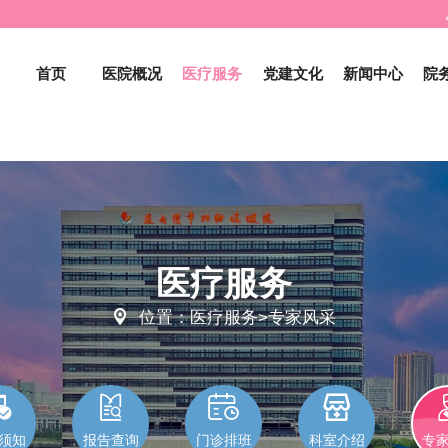
首页
医院概况
医疗服务
党建文化
新闻中心
院
医疗服务

位置：医疗服务>专家风采




须知
报告查询
门诊排班
科室介绍
专