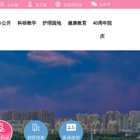




公众号
公众版
员工版
互联网医院
务公开
科研教学
护理园地
健康教育
40周年院
庆



家风采
就医指南
医保政策