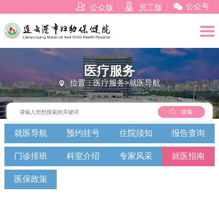



公众号
公众版
员工版
医疗服务
位置：医疗服务>就医导航


搜索
就医导航
预约挂号
住院须知
报告查询
门诊排班
科室介绍
专家风采
就医指南
医保政策