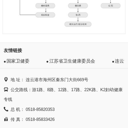
友情链接
国家卫健委
江苏省卫生健康委员会
连云

地 址： 连云港市海州区秦东门大街669号

公交路线：游1路、8路、12路、17路、22K路、K2妇幼健康
专线

总 机： 0518-85820353

传 真： 0518-85833426